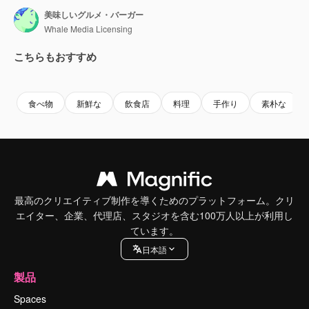
美味しいグルメ・バーガー
Whale Media Licensing
こちらもおすすめ
Premium
Premium
Premium
Premium
食べ物
新鮮な
飲食店
料理
手作り
素朴な
最高のクリエイティブ制作を導くためのプラットフォーム。クリ
エイター、企業、代理店、スタジオを含む100万人以上が利用し
ています。
日本語
製品
Spaces