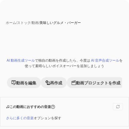
ホーム
/
ストック
/
動画
/
美味しいグルメ・バーガー
AI 動画生成ツール
で独自の動画を作成したら、今度は
AI 音声合成ツール
を
Premium
使って素晴らしいボイスオーバーを追加しましょう
動画を編集
再作成
動画プロジェクトを作成
この動画におすすめの音楽
さらに多くの音楽
オプションを探す