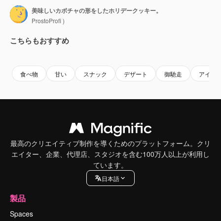
美味しいカボチャの形をしたホリデークッキー。
ProstoProfi )
こちらもおすすめ
Premium
Premium
AIによって生成されました。
Premium
Premium
食べ物
甘い
スナック
デザート
御馳走
アイシ
最高のクリエイティブ制作を導くためのプラットフォーム。クリ
エイター、企業、代理店、スタジオを含む100万人以上が利用し
ています。
日本語
製品
Spaces