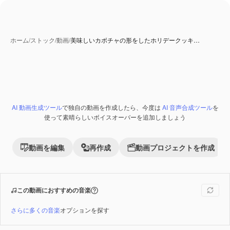
ホーム
/
ストック
/
動画
/
美味しいカボチャの形をしたホリデークッキ…
AI 動画生成ツール
で独自の動画を作成したら、今度は
AI 音声合成ツール
を
Premium
使って素晴らしいボイスオーバーを追加しましょう
動画を編集
再作成
動画プロジェクトを作成
この動画におすすめの音楽
さらに多くの音楽
オプションを探す