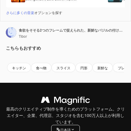
さらに多くの音楽
オプションを探す
食欲をそそる2つのフレームで捉えられた、新鮮なバジルの付け合わせが添えられた、クリスピーなクラストととろけるチーズで完璧に焼き上げられた、とても美味しいホットペパロニピザ
Tibor
こちらもおすすめ
Premium
Premium
Premium
Premium
キッチン
食べ物
スライス
円形
新鮮な
プレゼ
最高のクリエイティブ制作を導くためのプラットフォーム。クリ
エイター、企業、代理店、スタジオを含む100万人以上が利用し
ています。
日本語