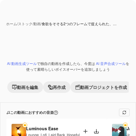
ホーム
/
ストック
/
動画
/
食欲をそそる2つのフレームで捉えられた、…
AI 生成コンテンツ
AI 動画生成ツール
で独自の動画を作成したら、今度は
AI 音声合成ツール
を
Premium
使って素晴らしいボイスオーバーを追加しましょう
動画を編集
再作成
動画プロジェクトを作成
この動画におすすめの音楽
Luminous Ease
Jaz
Lounge
,
Lofi
,
Laid Back
,
Hopeful
Jazz
,