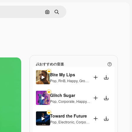
画像で検索
検索
おすすめの音楽
Bite My Lips
Pop
,
RnB
,
Happy
,
Groovy
,
Soulful
,
Upbeat
Glitch Sugar
Pop
,
Corporate
,
Happy
,
Groovy
,
Upbeat
Toward the Future
Pop
,
Electronic
,
Corporate
,
Happy
,
Energetic