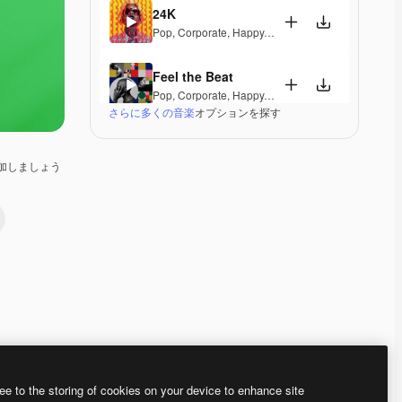
24K
Pop
,
Corporate
,
Happy
,
Energetic
,
Playful
,
Exciting
Feel the Beat
Pop
,
Corporate
,
Happy
,
Groovy
,
Energetic
,
Exciting
さらに多くの音楽
オプションを探す
A Special Morning
Pop
,
Corporate
,
Happy
,
Laid Back
,
Peaceful
,
Hopef
加しましょう
Dominion
Pop
,
Electronic
,
Corporate
,
Happy
,
Groovy
,
Energet
Fine Day Anthem
Pop
,
Corporate
,
Happy
,
Groovy
,
Peaceful
,
Hopeful
,
A Different Life
Pop
,
Corporate
,
Happy
,
Groovy
,
Energetic
Premium
Premium
Premium
Premium
ee to the storing of cookies on your device to enhance site