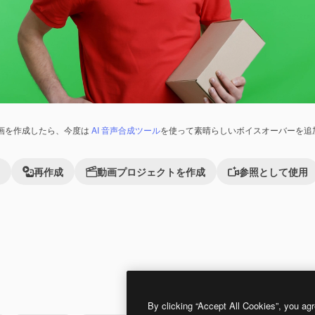
画を作成したら、今度は
AI 音声合成ツール
を使って素晴らしいボイスオーバーを追
再作成
動画プロジェクトを作成
参照として使用
Premium
Premium
By clicking “Accept All Cookies”, you agr