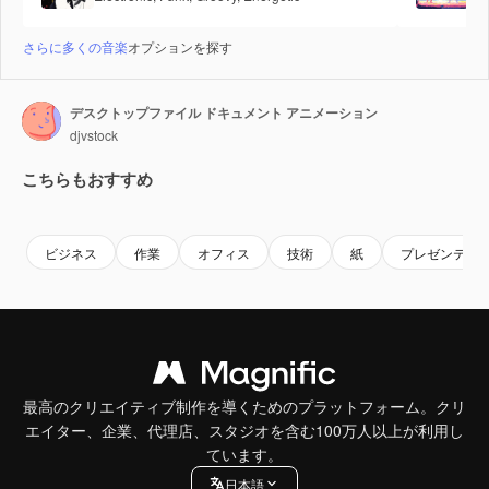
さらに多くの音楽
オプションを探す
デスクトップファイル ドキュメント アニメーション
djvstock
こちらもおすすめ
Premium
Premium
Premium
Premium
ビジネス
作業
オフィス
技術
紙
プレゼンテー
最高のクリエイティブ制作を導くためのプラットフォーム。クリ
エイター、企業、代理店、スタジオを含む100万人以上が利用し
ています。
日本語