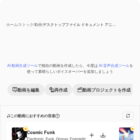
ホーム
/
ストック
/
動画
/
デスクトップファイル ドキュメント アニ…
AI 動画生成ツール
で独自の動画を作成したら、今度は
AI 音声合成ツール
を
Premium
使って素晴らしいボイスオーバーを追加しましょう
動画を編集
再作成
動画プロジェクトを作成
この動画におすすめの音楽
Cosmic Funk
Fi
Electronic
,
Funk
,
Groovy
,
Energetic
Po