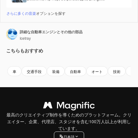
さらに多くの音楽
オプションを探す
詳細な自動車エンジンとその他の部品
Icetray
こちらもおすすめ
Premium
Premium
Premium
Premium
車
交通手段
装備
自動車
オート
技術
装
最高のクリエイティブ制作を導くためのプラットフォーム。クリ
エイター、企業、代理店、スタジオを含む100万人以上が利用し
ています。
日本語