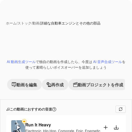
ホーム
/
ストック
/
動画
/
詳細な自動車エンジンとその他の部品
AI 動画生成ツール
で独自の動画を作成したら、今度は
AI 音声合成ツール
を
Premium
使って素晴らしいボイスオーバーを追加しましょう
動画を編集
再作成
動画プロジェクトを作成
この動画におすすめの音楽
Run It Heavy
Electronic
,
Hip Hop
,
Corporate
,
Epic
,
Energetic