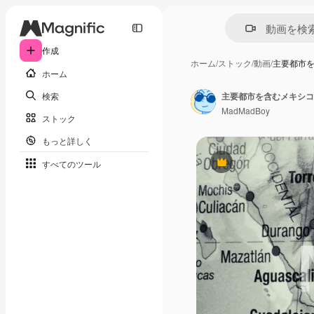
作成
ホーム
/
ストック
/
動画
/
主要都市
ホーム
検索
主要都市を含むメキシコ
MadMadBoy
ストック
もっと詳しく
すべてのツール
Premium