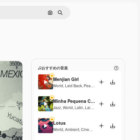
画像で検索
検索
おすすめの音楽
Menjian Girl
World
,
Laid Back
,
Peaceful
,
Hopeful
,
Sentimental
Minha Pequena Casa Rosa
Jazz
,
World
,
Latin
,
Laid Back
,
Peaceful
,
Sentimenta
Lotus
World
,
Ambient
,
Cinematic
,
Laid Back
,
Peaceful
,
Ho