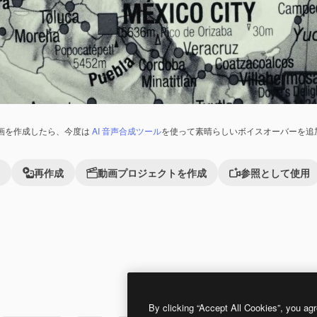
画を作成したら、今度は
AI 音声合成ツール
を使って素晴らしいボイスオーバーを追
再作成
動画プロジェクトを作成
参照として使用
Premium
Premium
By clicking “Accept All Cookies”, you agr