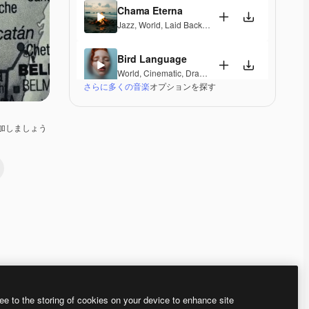
Chama Eterna
Jazz
,
World
,
Laid Back
,
Peaceful
,
Hopeful
,
Sentime
Bird Language
World
,
Cinematic
,
Dramatic
,
Laid Back
,
Peaceful
,
H
さらに多くの音楽
オプションを探す
Indian Princess
World
,
Ambient
,
Peaceful
加しましょう
Meenakshi Amman
World
,
Cinematic
,
Dramatic
,
Laid Back
,
Peaceful
Wujian River
World
,
Cinematic
,
Peaceful
,
Hopeful
Warbling birds
World
,
Cinematic
,
Peaceful
,
Hopeful
Premium
Premium
Premium
Premium
ee to the storing of cookies on your device to enhance site