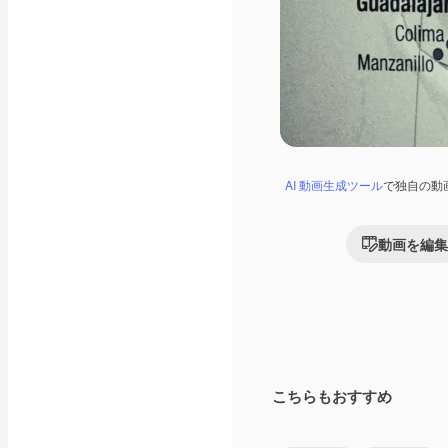
AI 動画生成ツール
で独自の動
動画を編集
こちらもおすすめ
Premium
Premium