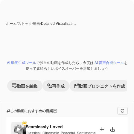
ホーム
/
ストック
/
動画
/
Detailed Visualizati…
AI 生成コンテンツ
AI 動画生成ツール
で独自の動画を作成したら、今度は
AI 音声合成ツール
を
Premium
使って素晴らしいボイスオーバーを追加しましょう
動画を編集
再作成
動画プロジェクトを作成
この動画におすすめの音楽
Seamlessly Loved
Classical
,
Cinematic
,
Peaceful
,
Sentimental