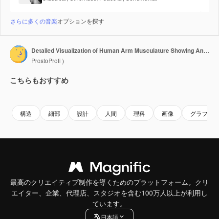
さらに多くの音楽
オプションを探す
Detailed Visualization of Human Arm Musculature Showing Anatomical Structure, Muscle Fiber Arrangement, and Artistic Representation of Upper Limb Anatomy
ProstoProfi )
こちらもおすすめ
Premium
Premium
AIによって生成されました。
Premium
Premium
AIによっ
構造
細部
設計
人間
理科
画像
グラフィ
最高のクリエイティブ制作を導くためのプラットフォーム。クリ
エイター、企業、代理店、スタジオを含む100万人以上が利用し
ています。
日本語