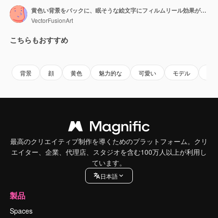
黄色い背景をバックに、眠そうな絵文字にフィルムリール効果が重なるデジタルアニメーション。
VectorFusionArt
こちらもおすすめ
Premium
Premium
AIによって生成されました。
Premium
Premium
AIによっ
背景
顔
黄色
魅力的な
可愛い
モデル
若
最高のクリエイティブ制作を導くためのプラットフォーム。クリ
エイター、企業、代理店、スタジオを含む100万人以上が利用し
ています。
日本語
製品
Spaces