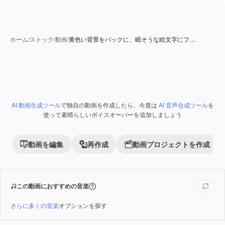
ホーム
/
ストック
/
動画
/
黄色い背景をバックに、眠そうな絵文字にフ…
AI 生成コンテンツ
AI 動画生成ツール
で独自の動画を作成したら、今度は
AI 音声合成ツール
を
Premium
使って素晴らしいボイスオーバーを追加しましょう
動画を編集
再作成
動画プロジェクトを作成
この動画におすすめの音楽
さらに多くの音楽
オプションを探す