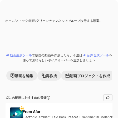
ホーム
/
ストック
/
動画
/
グリーンチャンネル上でループ歩行する恐竜…
AI 動画生成ツール
で独自の動画を作成したら、今度は
AI 音声合成ツール
を
Premium
使って素晴らしいボイスオーバーを追加しましょう
動画を編集
再作成
動画プロジェクトを作成
この動画におすすめの音楽
From Afar
Electronic
,
Ambient
,
Laid Back
,
Peaceful
,
Sentimental
,
Melancholic