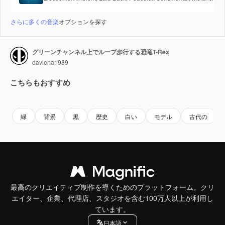
さらに多くの音楽
オプションを探す
グリーンチャンネル上でループ歩行する恐竜T-Rex
davleha1989
こちらもおすすめ
Premium
Premium
Premium
Premium
AIによっ
緑
背景
黒
歴史
白い
モデル
古代の
最高のクリエイティブ制作を導くためのプラットフォーム。クリ
エイター、企業、代理店、スタジオを含む100万人以上が利用し
ています。
日本語