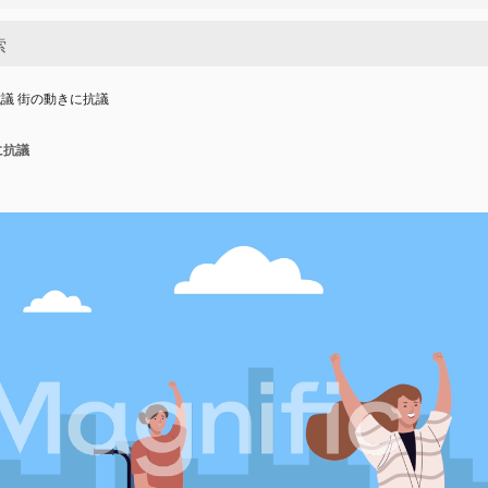
議 街の動きに抗議
に抗議