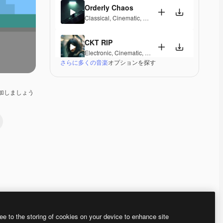
Orderly Chaos
Classical
,
Cinematic
,
Dramatic
,
Hopeful
,
Sentiment
CKT RIP
Electronic
,
Cinematic
,
Epic
,
Dramatic
,
Energetic
さらに多くの音楽
オプションを探す
Hand Covers Bruise
Electronic
,
Cinematic
,
Synthwave
,
Dramatic
,
Energe
加しましょう
Movie Time
Cinematic
,
Epic
,
Dramatic
You Are Hero
Cinematic
,
Epic
,
Dramatic
Flycatcher
Ambient
,
Cinematic
,
Dramatic
,
Peaceful
ee to the storing of cookies on your device to enhance site