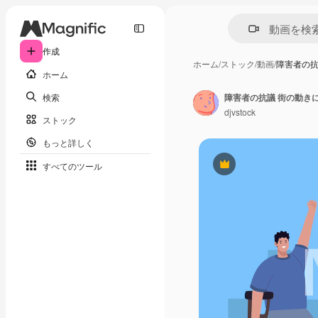
作成
ホーム
/
ストック
/
動画
/
障害者の抗
ホーム
検索
障害者の抗議 街の動き
djvstock
ストック
もっと詳しく
すべてのツール
Premium