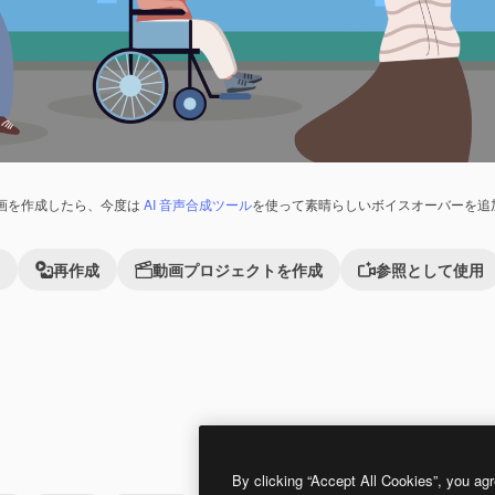
画を作成したら、今度は
AI 音声合成ツール
を使って素晴らしいボイスオーバーを追
再作成
動画プロジェクトを作成
参照として使用
Premium
Premium
By clicking “Accept All Cookies”, you agr