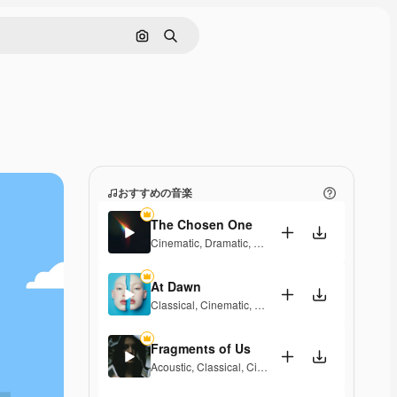
画像で検索
検索
おすすめの音楽
The Chosen One
Cinematic
,
Dramatic
,
Hopeful
At Dawn
Classical
,
Cinematic
,
Dramatic
,
Laid Back
,
Peacefu
Fragments of Us
Acoustic
,
Classical
,
Cinematic
,
Dramatic
,
Peaceful
,