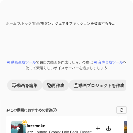
ホーム
/
ストック
/
動画
/
モダンカジュアルファッションを披露する多…
AI 生成コンテンツ
AI 動画生成ツール
で独自の動画を作成したら、今度は
AI 音声合成ツール
を
Premium
使って素晴らしいボイスオーバーを追加しましょう
動画を編集
再作成
動画プロジェクトを作成
この動画におすすめの音楽
Jazzmoke
Jazz
,
Lounge
,
Groovy
,
Laid Back
,
Elegant