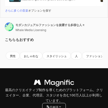
さらに多くの音楽
オプションを探す
モダンカジュアルファッションを披露する多様な人々
Whale Media Licensing
こちらもおすすめ
Premium
Premium
AIによって生成されました。
Premium
Premium
男性
おしゃれな
スタイリッシュ
人
ファッション
最高のクリエイティブ制作を導くためのプラットフォーム。クリ
エイター、企業、代理店、スタジオを含む100万人以上が利用し
ています。
日本語