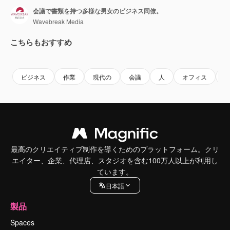
会議で書類を持つ多様な男女のビジネス同僚。
Wavebreak Media
こちらもおすすめ
Premium
Premium
Premium
Premium
ビジネス
作業
現代の
会議
人
オフィス
最高のクリエイティブ制作を導くためのプラットフォーム。クリ
エイター、企業、代理店、スタジオを含む100万人以上が利用し
ています。
日本語
製品
Spaces