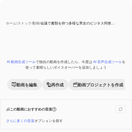
ホーム
/
ストック
/
動画
/
会議で書類を持つ多様な男女のビジネス同僚…
AI 動画生成ツール
で独自の動画を作成したら、今度は
AI 音声合成ツール
を
Premium
使って素晴らしいボイスオーバーを追加しましょう
動画を編集
再作成
動画プロジェクトを作成
この動画におすすめの音楽
さらに多くの音楽
オプションを探す