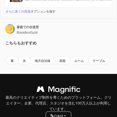
さらに多くの音楽
オプションを探す
家庭での水使用
BlackBoxGuild
こちらもおすすめ
Premium
Premium
Premium
Premium
家
水
地方自治体
表面
ルーム
テーブル
最高のクリエイティブ制作を導くためのプラットフォーム。クリ
エイター、企業、代理店、スタジオを含む100万人以上が利用し
ています。
日本語