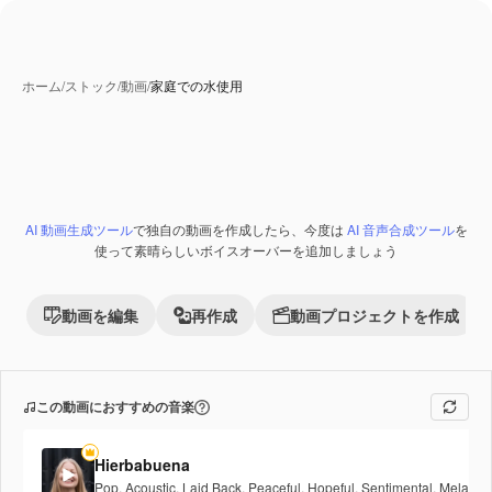
ホーム
/
ストック
/
動画
/
家庭での水使用
AI 動画生成ツール
で独自の動画を作成したら、今度は
AI 音声合成ツール
を
Premium
使って素晴らしいボイスオーバーを追加しましょう
動画を編集
再作成
動画プロジェクトを作成
この動画におすすめの音楽
Hierbabuena
Pop
,
Acoustic
,
Laid Back
,
Peaceful
,
Hopeful
,
Sentimental
,
Melancho