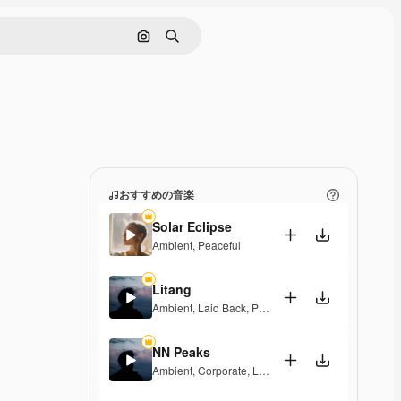
画像で検索
検索
おすすめの音楽
Solar Eclipse
Ambient
,
Peaceful
Litang
Ambient
,
Laid Back
,
Peaceful
,
Hopeful
NN Peaks
Ambient
,
Corporate
,
Laid Back
,
Peaceful
,
Hopeful