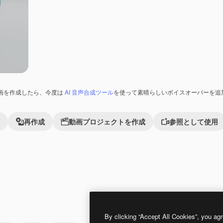
画を作成したら、今度は
AI 音声合成ツール
を使って素晴らしいボイスオーバーを追
再作成
動画プロジェクトを作成
参照として使用
Premium
Premium
By clicking “Accept All Cookies”, you agr