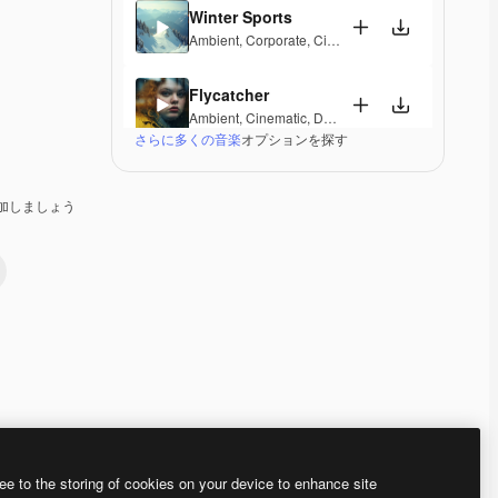
Winter Sports
Ambient
,
Corporate
,
Cinematic
,
Peaceful
,
Hopeful
,
Flycatcher
Ambient
,
Cinematic
,
Dramatic
,
Peaceful
さらに多くの音楽
オプションを探す
Vostoc
Ambient
,
Cinematic
,
Dramatic
,
Laid Back
,
Peaceful
加しましょう
Mirage Lounge
Lounge
,
Ambient
,
Laid Back
,
Peaceful
Valleys And Peaks
Ambient
,
Peaceful
,
Hopeful
,
Melancholic
,
Elegant
Radiant Peace
Electronic
,
Ambient
,
Happy
,
Peaceful
Premium
Premium
Premium
Premium
ee to the storing of cookies on your device to enhance site