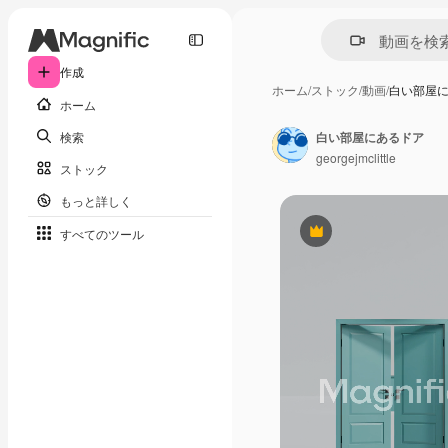
作成
ホーム
/
ストック
/
動画
/
白い部屋
ホーム
検索
白い部屋にあるドア
georgejmclittle
ストック
もっと詳しく
すべてのツール
Premium