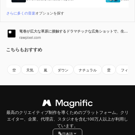
さらに多くの音楽
オプションを探す
竜巻が広大な草原に接触するドラマチックな広角ショットで、生の迫力を捉えています。
rawpixel.com
こちらもおすすめ
Premium
Premium
AIによって生成されました。
Premium
Premium
AIによっ
空
天気
嵐
ダウン
ナチュラル
雲
フィー
最高のクリエイティブ制作を導くためのプラットフォーム。クリ
エイター、企業、代理店、スタジオを含む100万人以上が利用し
ています。
日本語