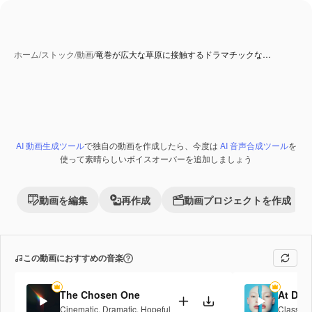
ホーム
/
ストック
/
動画
/
竜巻が広大な草原に接触するドラマチックな…
AI 生成コンテンツ
AI 動画生成ツール
で独自の動画を作成したら、今度は
AI 音声合成ツール
を
Premium
使って素晴らしいボイスオーバーを追加しましょう
動画を編集
再作成
動画プロジェクトを作成
この動画におすすめの音楽
The Chosen One
At Daw
Cinematic
,
Dramatic
,
Hopeful
Classica