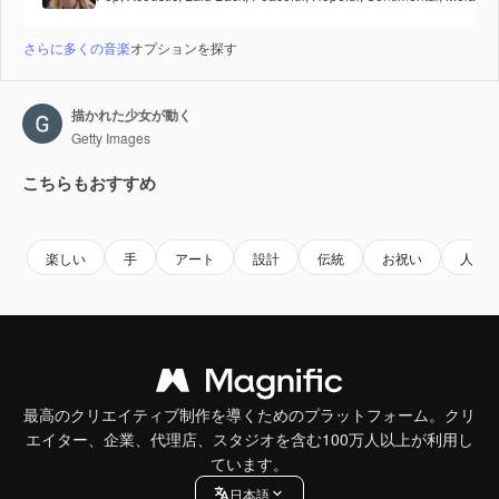
さらに多くの音楽
オプションを探す
描かれた少女が動く
Getty Images
こちらもおすすめ
Premium
Premium
Premium
Premium
楽しい
手
アート
設計
伝統
お祝い
人
最高のクリエイティブ制作を導くためのプラットフォーム。クリ
エイター、企業、代理店、スタジオを含む100万人以上が利用し
ています。
日本語