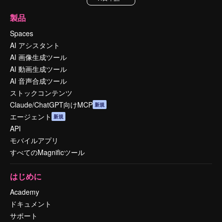
製品
Spaces
AI アシスタント
AI 画像生成ツール
AI 動画生成ツール
AI 音声合成ツール
ストックコンテンツ
Claude/ChatGPT向けMCP
新規
エージェント
新規
API
モバイルアプリ
すべてのMagnificツール
はじめに
Academy
ドキュメント
サポート