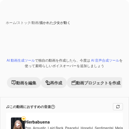
ホーム
/
ストック
/
動画
/
描かれた少女が動く
AI 動画生成ツール
で独自の動画を作成したら、今度は
AI 音声合成ツール
を
Premium
使って素晴らしいボイスオーバーを追加しましょう
動画を編集
再作成
動画プロジェクトを作成
この動画におすすめの音楽
Hierbabuena
Pop
,
Acoustic
,
Laid Back
,
Peaceful
,
Hopeful
,
Sentimental
,
Melancho