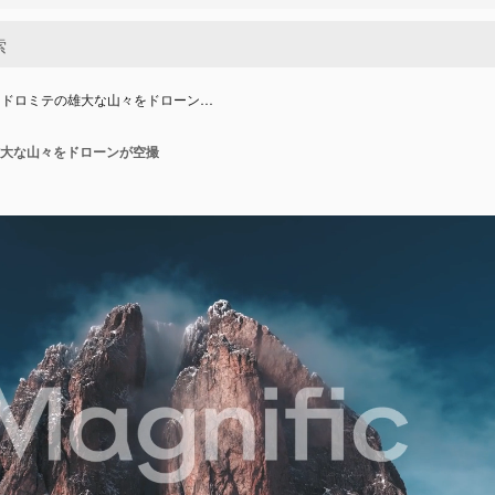
、ドロミテの雄大な山々をドローン…
大な山々をドローンが空撮