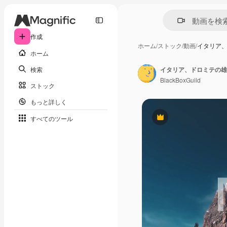
作成
ホーム
/
ストック
/
動画
/
イタリア
ホーム
検索
イタリア、ドロミテの雄
BlackBoxGuild
ストック
もっと詳しく
すべてのツール
Premium