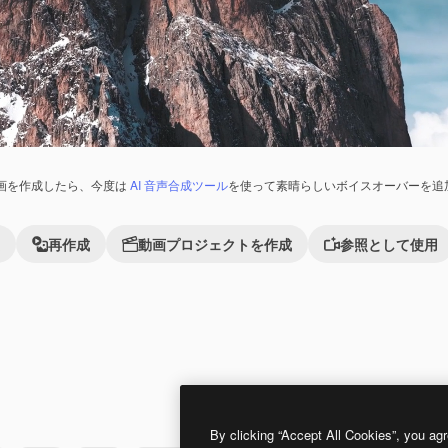
画を作成したら、今度は
AI 音声合成ツール
を使って素晴らしいボイスオーバーを追
再作成
動画プロジェクトを作成
参照として使用
Premium
Premium
By clicking “Accept All Cookies”, you agr