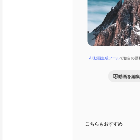
AI 動画生成ツール
で独自の動
動画を編集
こちらもおすすめ
Premium
Premium