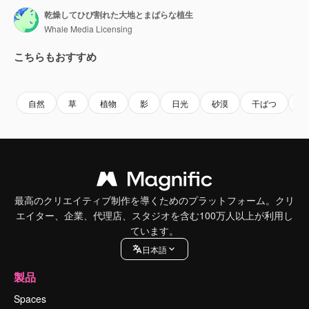
乾燥してひび割れた大地とまばらな植生
Whale Media Licensing
こちらもおすすめ
Premium
Premium
AIによって生成されました。
Premium
Premium
自然
草
植物
影
日光
砂漠
干ばつ
乾
最高のクリエイティブ制作を導くためのプラットフォーム。クリ
エイター、企業、代理店、スタジオを含む100万人以上が利用し
ています。
日本語
製品
Spaces