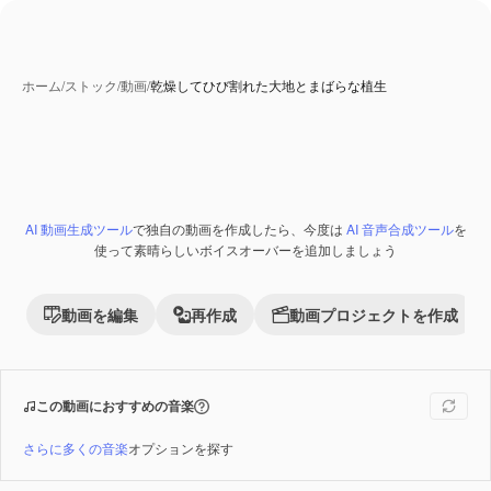
ホーム
/
ストック
/
動画
/
乾燥してひび割れた大地とまばらな植生
AI 動画生成ツール
で独自の動画を作成したら、今度は
AI 音声合成ツール
を
Premium
使って素晴らしいボイスオーバーを追加しましょう
動画を編集
再作成
動画プロジェクトを作成
この動画におすすめの音楽
さらに多くの音楽
オプションを探す