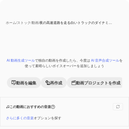
ホーム
/
ストック
/
動画
/
夜の高速道路を走る白いトラックのダイナミ…
AI 生成コンテンツ
AI 動画生成ツール
で独自の動画を作成したら、今度は
AI 音声合成ツール
を
Premium
使って素晴らしいボイスオーバーを追加しましょう
動画を編集
再作成
動画プロジェクトを作成
この動画におすすめの音楽
さらに多くの音楽
オプションを探す