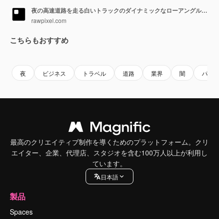
夜の高速道路を走る白いトラックのダイナミックなローアングルショット。スピードとパワーを強調。
rawpixel.com
こちらもおすすめ
Premium
Premium
AIによって生成されました。
Premium
Premium
AIによっ
夜
ビジネス
トラベル
道路
業界
闇
パワ
最高のクリエイティブ制作を導くためのプラットフォーム。クリ
エイター、企業、代理店、スタジオを含む100万人以上が利用し
ています。
日本語
製品
Spaces