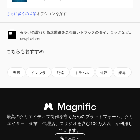
さらに多くの音楽
オプションを探す
夜明けの濡れた高速道路を走る白いトラックのダイナミックなビデオ静止画、ローアングルで撮影
rawpixel.com
こちらもおすすめ
Premium
Premium
AIによって生成されました。
Premium
Premium
AIによっ
天気
インフラ
配達
トラベル
道路
業界
最高のクリエイティブ制作を導くためのプラットフォーム。クリ
エイター、企業、代理店、スタジオを含む100万人以上が利用し
ています。
日本語