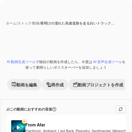
ホーム
/
ストック
/
動画
/
夜明けの濡れた高速道路を走る白いトラック…
AI 生成コンテンツ
AI 動画生成ツール
で独自の動画を作成したら、今度は
AI 音声合成ツール
を
Premium
使って素晴らしいボイスオーバーを追加しましょう
動画を編集
再作成
動画プロジェクトを作成
この動画におすすめの音楽
From Afar
Electronic
,
Ambient
,
Laid Back
,
Peaceful
,
Sentimental
,
Melancholic