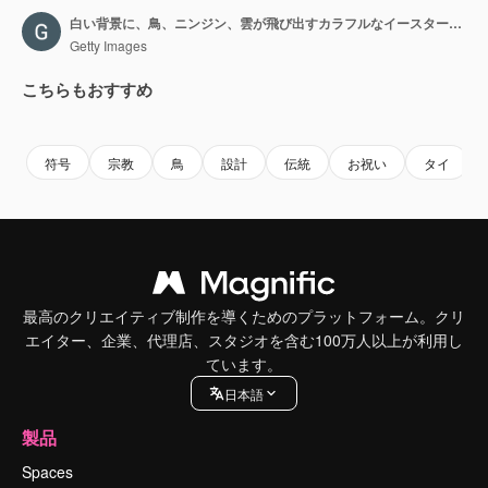
白い背景に、鳥、ニンジン、雲が飛び出すカラフルなイースターエッグのバスケットを持ったイースターのうさぎの男の子の4Kループアニメーション
Getty Images
こちらもおすすめ
Premium
Premium
Premium
Premium
符号
宗教
鳥
設計
伝統
お祝い
タイ
最高のクリエイティブ制作を導くためのプラットフォーム。クリ
エイター、企業、代理店、スタジオを含む100万人以上が利用し
ています。
日本語
製品
Spaces