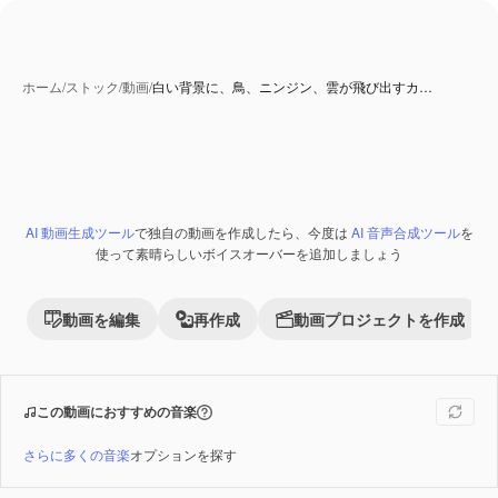
ホーム
/
ストック
/
動画
/
白い背景に、鳥、ニンジン、雲が飛び出すカ…
AI 動画生成ツール
で独自の動画を作成したら、今度は
AI 音声合成ツール
を
Premium
使って素晴らしいボイスオーバーを追加しましょう
動画を編集
再作成
動画プロジェクトを作成
この動画におすすめの音楽
さらに多くの音楽
オプションを探す