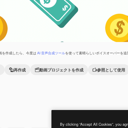
画を作成したら、今度は
AI 音声合成ツール
を使って素晴らしいボイスオーバーを追
再作成
動画プロジェクトを作成
参照として使用
Premium
Premium
By clicking “Accept All Cookies”, you agr