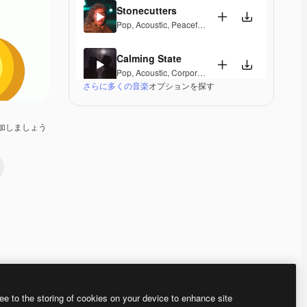
Stonecutters
Pop
,
Acoustic
,
Peaceful
,
Hopeful
,
Melancholic
Calming State
Pop
,
Acoustic
,
Corporate
,
Laid Back
,
Peaceful
,
Hop
さらに多くの音楽
オプションを探す
Parguito
Pop
,
Acoustic
,
Happy
,
Groovy
,
Laid Back
,
Peaceful
加しましょう
If I Lose Myself Dancing
Pop
,
Acoustic
,
Reggae
,
Groovy
,
Laid Back
,
Peacefu
Gentle Rains
Acoustic
,
Laid Back
,
Peaceful
,
Hopeful
,
Sentimenta
Her Beautiful Garden
Acoustic
,
Cinematic
,
Laid Back
,
Peaceful
,
Hopeful
,
Premium
Premium
Premium
Premium
ee to the storing of cookies on your device to enhance site