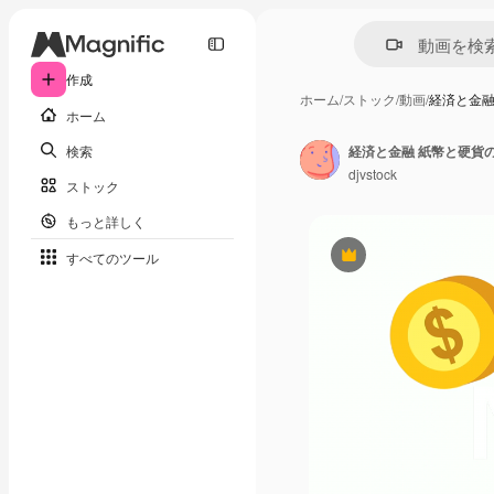
作成
ホーム
/
ストック
/
動画
/
経済と金融
ホーム
検索
経済と金融 紙幣と硬貨
djvstock
ストック
もっと詳しく
すべてのツール
Premium