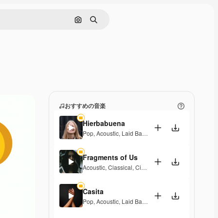
画像で検索
検索
おすすめの音楽
Hierbabuena
Pop
,
Acoustic
,
Laid Back
,
Peaceful
,
Hopeful
,
Senti
Fragments of Us
Acoustic
,
Classical
,
Cinematic
,
Dramatic
,
Peaceful
,
Casita
Pop
,
Acoustic
,
Laid Back
,
Peaceful
,
Hopeful
,
Senti