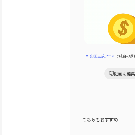
AI 動画生成ツール
で独自の動
動画を編集
こちらもおすすめ
Premium
Premium