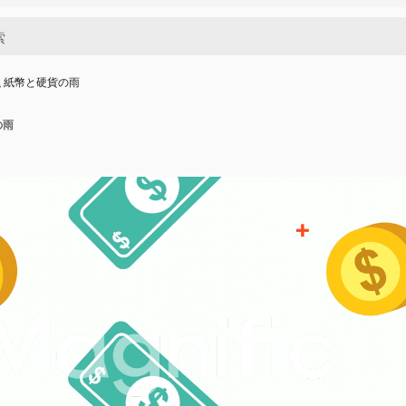
 紙幣と硬貨の雨
の雨