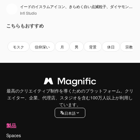
イードのイスラムアイコン、きらめく白い点滅粒子、ダイヤモンドグリッターループライト、4Kアニメーション。
Infi Studio
こちらもおすすめ
Premium
Premium
Premium
Premium
モスク
信仰深い
月
男
背景
休日
宗教
最高のクリエイティブ制作を導くためのプラットフォーム。クリ
エイター、企業、代理店、スタジオを含む100万人以上が利用し
ています。
日本語
製品
Spaces