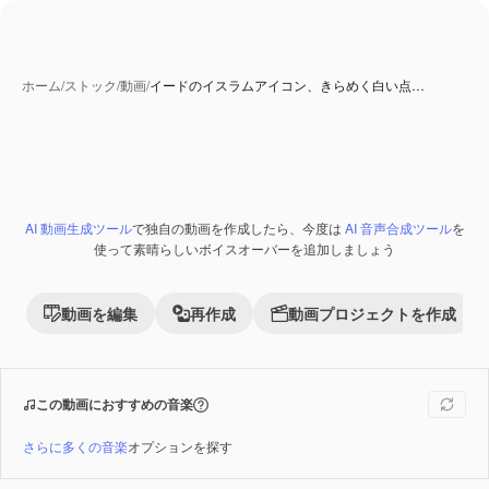
ホーム
/
ストック
/
動画
/
イードのイスラムアイコン、きらめく白い点…
AI 動画生成ツール
で独自の動画を作成したら、今度は
AI 音声合成ツール
を
Premium
使って素晴らしいボイスオーバーを追加しましょう
動画を編集
再作成
動画プロジェクトを作成
この動画におすすめの音楽
さらに多くの音楽
オプションを探す