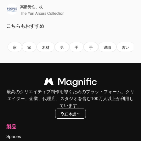
高齢男性、杖
The Yuri Arcurs Collection
こちらもおすすめ
Premium
Premium
Premium
Premium
家
家
木材
男
手
手
退職
古い
最高のクリエイティブ制作を導くためのプラットフォーム。クリ
エイター、企業、代理店、スタジオを含む100万人以上が利用し
ています。
日本語
製品
Spaces