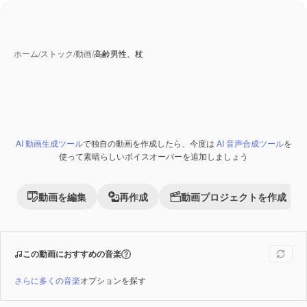
ホーム
/
ストック
/
動画
/
高齢男性、杖
AI 動画生成ツール
で独自の動画を作成したら、今度は
AI 音声合成ツール
を
Premium
使って素晴らしいボイスオーバーを追加しましょう
動画を編集
再作成
動画プロジェクトを作成
この動画におすすめの音楽
さらに多くの音楽
オプションを探す