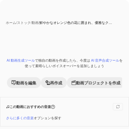
ホーム
/
ストック
/
動画
/
鮮やかなオレンジ色の花に囲まれ、優雅なク…
AI 生成コンテンツ
AI 動画生成ツール
で独自の動画を作成したら、今度は
AI 音声合成ツール
を
Premium
使って素晴らしいボイスオーバーを追加しましょう
動画を編集
再作成
動画プロジェクトを作成
この動画におすすめの音楽
さらに多くの音楽
オプションを探す