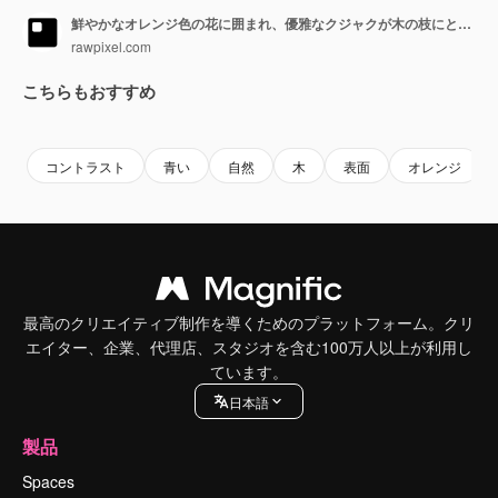
鮮やかなオレンジ色の花に囲まれ、優雅なクジャクが木の枝にとまっている
rawpixel.com
こちらもおすすめ
Premium
Premium
AIによって生成されました。
Premium
Premium
AIによっ
コントラスト
青い
自然
木
表面
オレンジ
最高のクリエイティブ制作を導くためのプラットフォーム。クリ
エイター、企業、代理店、スタジオを含む100万人以上が利用し
ています。
日本語
製品
Spaces