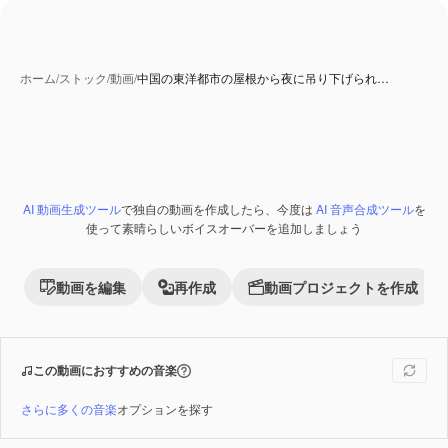
ホーム
/
ストック
/
動画
/
中国の東洋都市の屋根から夜に吊り下げられ…
AI 動画生成ツール
で独自の動画を作成したら、今度は
AI 音声合成ツール
を
Premium
使って素晴らしいボイスオーバーを追加しましょう
動画を編集
再作成
動画プロジェクトを作成
この動画におすすめの音楽
さらに多くの音楽
オプションを探す