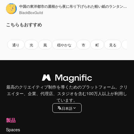
中国の東洋都市の屋根から夜に吊り下げられた軽い紙のランタンの設置
BlackBoxGuild
こちらもおすすめ
Premium
Premium
AIによって生成されました。
Premium
Premium
通り
光
風
穏やかな
市
町
見る
キャ
最高のクリエイティブ制作を導くためのプラットフォーム。クリ
エイター、企業、代理店、スタジオを含む100万人以上が利用し
ています。
日本語
製品
Spaces