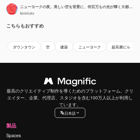
ニューヨークの夜。美しい空を背景に、何百万もの光が輝く大都市の建築物。
tereliukv
こちらもおすすめ
Premium
Premium
Premium
Premium
ダウンタウン
空
建築
ニューヨーク
超高層ビル
最高のクリエイティブ制作を導くためのプラットフォーム。クリ
エイター、企業、代理店、スタジオを含む100万人以上が利用し
ています。
日本語
製品
Spaces