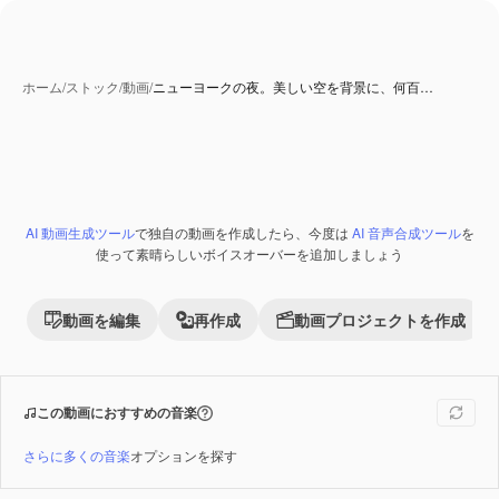
ホーム
/
ストック
/
動画
/
ニューヨークの夜。美しい空を背景に、何百…
AI 動画生成ツール
で独自の動画を作成したら、今度は
AI 音声合成ツール
を
Premium
使って素晴らしいボイスオーバーを追加しましょう
動画を編集
再作成
動画プロジェクトを作成
この動画におすすめの音楽
さらに多くの音楽
オプションを探す