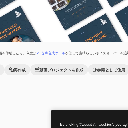
画を作成したら、今度は
AI 音声合成ツール
を使って素晴らしいボイスオーバーを追
再作成
動画プロジェクトを作成
参照として使用
Premium
Premium
By clicking “Accept All Cookies”, you agr