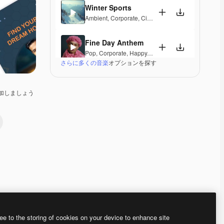
Winter Sports
Ambient
,
Corporate
,
Cinematic
,
Peaceful
,
Hopeful
,
Fine Day Anthem
Pop
,
Corporate
,
Happy
,
Groovy
,
Peaceful
,
Hopeful
,
さらに多くの音楽
オプションを探す
Legendary Awards
Corporate
,
Epic
,
Elegant
加しましょう
Flashing Vibes
Lounge
,
Hip Hop
,
Corporate
,
Groovy
,
Laid Back
,
El
Luxury Escape
Corporate
,
Epic
,
Groovy
,
Peaceful
,
Elegant
Winter Sports (Podium Remix)
Electronic
,
Ambient
,
Corporate
,
Groovy
,
Hopeful
,
Me
Premium
Premium
Premium
Premium
ee to the storing of cookies on your device to enhance site