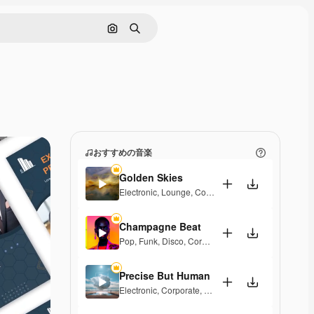
画像で検索
検索
おすすめの音楽
Golden Skies
Electronic
,
Lounge
,
Corporate
,
Groovy
,
Laid Back
,
Champagne Beat
Pop
,
Funk
,
Disco
,
Corporate
,
Groovy
,
Laid Back
,
Up
Precise But Human
Electronic
,
Corporate
,
Laid Back
,
Elegant