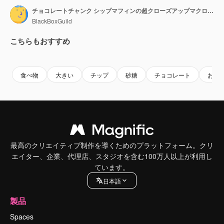
チョコレートチャンク シップマフィンの超クローズアップマクロショット。
BlackBoxGuild
こちらもおすすめ
Premium
Premium
Premium
Premium
食べ物
大きい
チップ
砂糖
チョコレート
お菓
最高のクリエイティブ制作を導くためのプラットフォーム。クリ
エイター、企業、代理店、スタジオを含む100万人以上が利用し
ています。
日本語
製品
Spaces