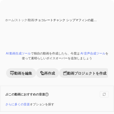
ホーム
/
ストック
/
動画
/
チョコレートチャンク シップマフィンの超…
AI 動画生成ツール
で独自の動画を作成したら、今度は
AI 音声合成ツール
を
Premium
使って素晴らしいボイスオーバーを追加しましょう
動画を編集
再作成
動画プロジェクトを作成
この動画におすすめの音楽
さらに多くの音楽
オプションを探す