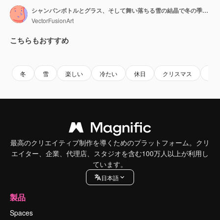
シャンパンボトルとグラス、そして舞い落ちる雪の結晶で冬の季節を祝う
VectorFusionArt
こちらもおすすめ
Premium
Premium
Premium
Premium
AIによっ
冬
雪
楽しい
冷たい
休日
クリスマス
出
最高のクリエイティブ制作を導くためのプラットフォーム。クリ
エイター、企業、代理店、スタジオを含む100万人以上が利用し
ています。
日本語
製品
Spaces