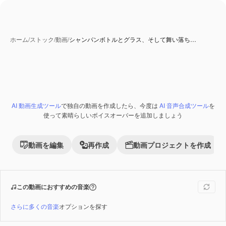
ホーム
/
ストック
/
動画
/
シャンパンボトルとグラス、そして舞い落ち…
AI 動画生成ツール
で独自の動画を作成したら、今度は
AI 音声合成ツール
を
Premium
使って素晴らしいボイスオーバーを追加しましょう
動画を編集
再作成
動画プロジェクトを作成
この動画におすすめの音楽
さらに多くの音楽
オプションを探す