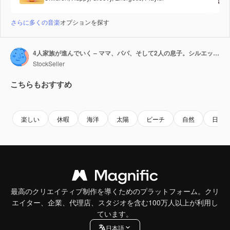
さらに多くの音楽
オプションを探す
4人家族が進んでいく – ママ、パパ、そして2人の息子。シルエット撮影。
StockSeller
こちらもおすすめ
Premium
Premium
Premium
Premium
楽しい
休暇
海洋
太陽
ビーチ
自然
日の
最高のクリエイティブ制作を導くためのプラットフォーム。クリ
エイター、企業、代理店、スタジオを含む100万人以上が利用し
ています。
日本語