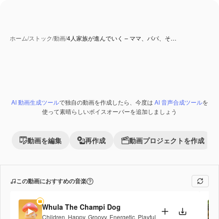
ホーム
/
ストック
/
動画
/
4人家族が進んでいく – ママ、パパ、そ…
AI 動画生成ツール
で独自の動画を作成したら、今度は
AI 音声合成ツール
を
Premium
使って素晴らしいボイスオーバーを追加しましょう
動画を編集
再作成
動画プロジェクトを作成
この動画におすすめの音楽
Whula The Champi Dog
Children
,
Happy
,
Groovy
,
Energetic
,
Playful