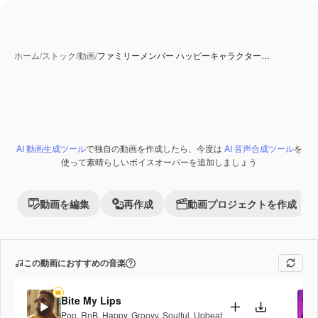
ホーム
/
ストック
/
動画
/
ファミリーメンバー ハッピーキャラクター…
AI 動画生成ツール
で独自の動画を作成したら、今度は
AI 音声合成ツール
を
Premium
使って素晴らしいボイスオーバーを追加しましょう
動画を編集
再作成
動画プロジェクトを作成
この動画におすすめの音楽
Bite My Lips
Pop
,
RnB
,
Happy
,
Groovy
,
Soulful
,
Upbeat