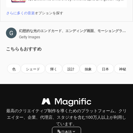
さらに多くの音楽
オプションを探す
幻想的な光のエンドカード、エンディング画面、モーショングラフィックス
Getty Images
こちらもおすすめ
Premium
Premium
Premium
Premium
色
シェード
輝く
設計
抽象
日本
神秘
最高のクリエイティブ制作を導くためのプラットフォーム。クリ
エイター、企業、代理店、スタジオを含む100万人以上が利用し
ています。
日本語