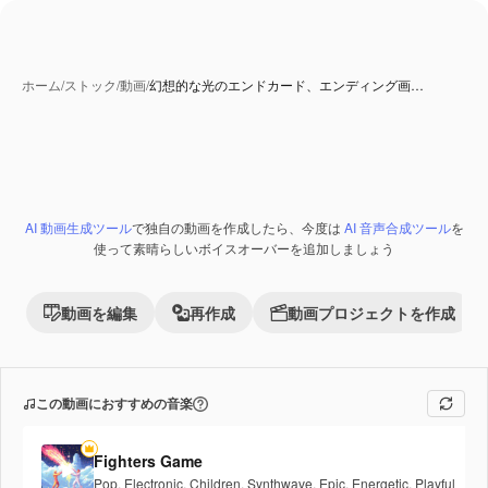
ホーム
/
ストック
/
動画
/
幻想的な光のエンドカード、エンディング画…
AI 動画生成ツール
で独自の動画を作成したら、今度は
AI 音声合成ツール
を
Premium
使って素晴らしいボイスオーバーを追加しましょう
動画を編集
再作成
動画プロジェクトを作成
この動画におすすめの音楽
Fighters Game
Pop
,
Electronic
,
Children
,
Synthwave
,
Epic
,
Energetic
,
Playful