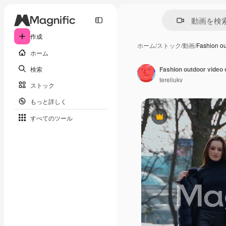
作成
ホーム
/
ストック
/
動画
/
Fashion o
ホーム
検索
tereliukv
ストック
もっと詳しく
すべてのツール
Premium