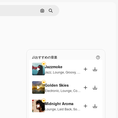
画像で検索
検索
おすすめの音楽
Jazzmoke
Jazz
,
Lounge
,
Groovy
,
Laid Back
,
Elegant
Golden Skies
Electronic
,
Lounge
,
Corporate
,
Groovy
,
Laid Back
,
Midnight Aroma
Lounge
,
Laid Back
,
Soulful
,
Elegant