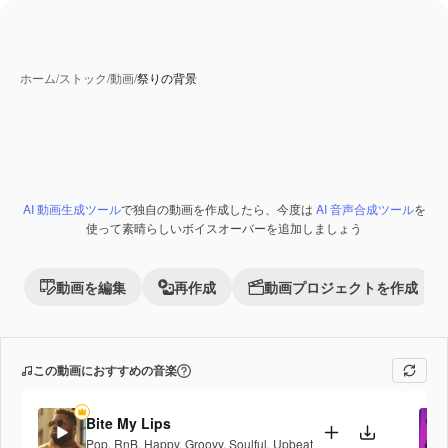
ホーム
/
ストック
/
動画
/
祭りの背景
AI 動画生成ツール
で独自の動画を作成したら、今度は
AI 音声合成ツール
を
Premium
使って素晴らしいボイスオーバーを追加しましょう
動画を編集
再作成
動画プロジェクトを作成
この動画におすすめの音楽
Bite My Lips
Pop
,
RnB
,
Happy
,
Groovy
,
Soulful
,
Upbeat