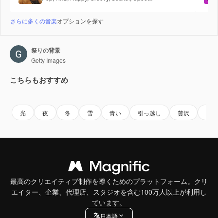
さらに多くの音楽
オプションを探す
祭りの背景
Getty Images
こちらもおすすめ
Premium
Premium
Premium
Premium
光
夜
冬
雪
青い
引っ越し
贅沢
スペ
最高のクリエイティブ制作を導くためのプラットフォーム。クリ
エイター、企業、代理店、スタジオを含む100万人以上が利用し
ています。
日本語