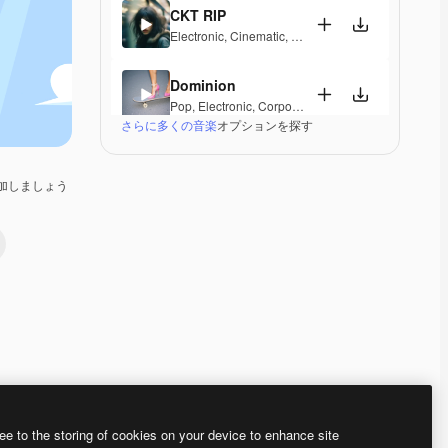
CKT RIP
Electronic
,
Cinematic
,
Epic
,
Dramatic
,
Energetic
Dominion
Pop
,
Electronic
,
Corporate
,
Happy
,
Groovy
,
Energet
さらに多くの音楽
オプションを探す
Hand Covers Bruise
Electronic
,
Cinematic
,
Synthwave
,
Dramatic
,
Energe
加しましょう
Freaky Trumpets
Pop
,
Electronic
,
Groovy
,
Energetic
,
Playful
,
Upbeat
Nothing Can Stop Us
Pop
,
Electronic
,
Funk
,
Disco
,
Groovy
,
Energetic
,
Sou
Bingo
Pop
,
Electronic
,
Groovy
,
Energetic
,
Playful
,
Upbeat
Premium
Premium
Premium
Premium
ee to the storing of cookies on your device to enhance site