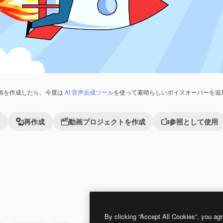
画を作成したら、今度は
AI 音声合成ツール
を使って素晴らしいボイスオーバーを追
再作成
動画プロジェクトを作成
参照として使用
Premium
Premium
By clicking “Accept All Cookies”, you agr