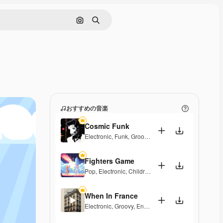
画像で検索
検索
おすすめの音楽
Cosmic Funk
Electronic
,
Funk
,
Groovy
,
Energetic
Fighters Game
Pop
,
Electronic
,
Children
,
Synthwave
,
Epic
,
Energet
When In France
Electronic
,
Groovy
,
Energetic
,
Playful
,
Exciting