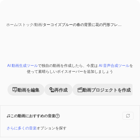
ホーム
/
ストック
/
動画
/
ターコイズブルーの春の背景に花の円形フレ…
AI 生成コンテンツ
AI 動画生成ツール
で独自の動画を作成したら、今度は
AI 音声合成ツール
を
Premium
使って素晴らしいボイスオーバーを追加しましょう
動画を編集
再作成
動画プロジェクトを作成
この動画におすすめの音楽
さらに多くの音楽
オプションを探す