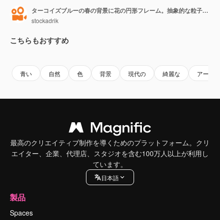
ターコイズブルーの春の背景に花の円形フレーム。抽象的な粒子と小さな舞い飛ぶ花。ループするホリデーアニメーション
stockadrik
こちらもおすすめ
Premium
Premium
Premium
Premium
青い
自然
色
背景
現代の
綺麗な
アート
最高のクリエイティブ制作を導くためのプラットフォーム。クリ
エイター、企業、代理店、スタジオを含む100万人以上が利用し
ています。
日本語
製品
Spaces