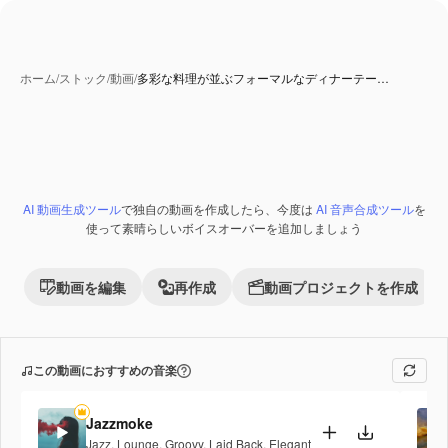
ホーム
/
ストック
/
動画
/
多彩な料理が並ぶフォーマルなディナーテー…
AI 動画生成ツール
で独自の動画を作成したら、今度は
AI 音声合成ツール
を
Premium
使って素晴らしいボイスオーバーを追加しましょう
動画を編集
再作成
動画プロジェクトを作成
この動画におすすめの音楽
Jazzmoke
Jazz
,
Lounge
,
Groovy
,
Laid Back
,
Elegant