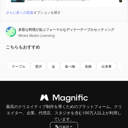
さらに多くの音楽
オプションを探す
多彩な料理が並ぶフォーマルなディナーテーブルセッティング
Whale Media Licensing
こちらもおすすめ
Premium
Premium
Premium
Premium
AIによっ
テーブル
贅沢
金
食べ物
装飾
出来事
お
最高のクリエイティブ制作を導くためのプラットフォーム。クリ
エイター、企業、代理店、スタジオを含む100万人以上が利用し
ています。
日本語