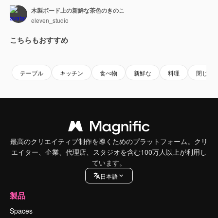
木製ボード上の新鮮な茶色のきのこ
eleven_studio
こちらもおすすめ
Premium
Premium
Premium
Premium
テーブル
キッチン
食べ物
新鮮な
料理
閉じる
最高のクリエイティブ制作を導くためのプラットフォーム。クリ
エイター、企業、代理店、スタジオを含む100万人以上が利用し
ています。
日本語
製品
Spaces