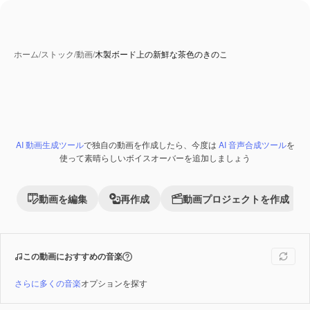
ホーム
/
ストック
/
動画
/
木製ボード上の新鮮な茶色のきのこ
AI 動画生成ツール
で独自の動画を作成したら、今度は
AI 音声合成ツール
を
Premium
使って素晴らしいボイスオーバーを追加しましょう
動画を編集
再作成
動画プロジェクトを作成
この動画におすすめの音楽
さらに多くの音楽
オプションを探す