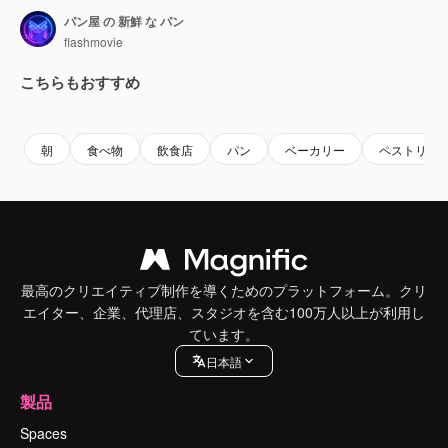
パン屋 の 新鮮 な パン
flashmovie
こちらもおすすめ
Premium
Premium
AIによって生成されました。
Premium
Premium
AIによっ
朝
食べ物
飲食店
パン
ベーカリー
ペストリー
最高のクリエイティブ制作を導くためのプラットフォーム。クリ
エイター、企業、代理店、スタジオを含む100万人以上が利用し
ています。
日本語
製品
Spaces