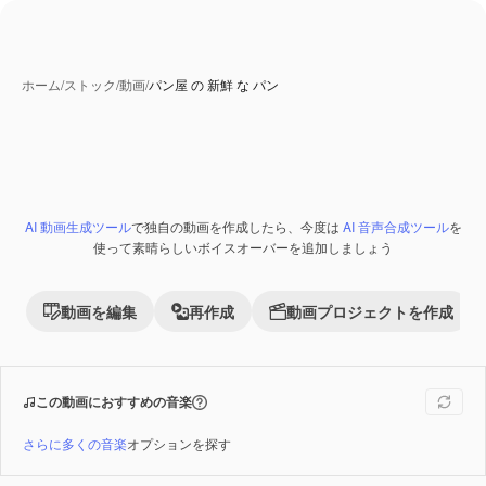
ホーム
/
ストック
/
動画
/
パン屋 の 新鮮 な パン
AI 生成コンテンツ
AI 動画生成ツール
で独自の動画を作成したら、今度は
AI 音声合成ツール
を
Premium
使って素晴らしいボイスオーバーを追加しましょう
動画を編集
再作成
動画プロジェクトを作成
この動画におすすめの音楽
さらに多くの音楽
オプションを探す