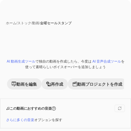
ホーム
/
ストック
/
動画
/
金曜セールスタンプ
AI 動画生成ツール
で独自の動画を作成したら、今度は
AI 音声合成ツール
を
Premium
使って素晴らしいボイスオーバーを追加しましょう
動画を編集
再作成
動画プロジェクトを作成
この動画におすすめの音楽
さらに多くの音楽
オプションを探す