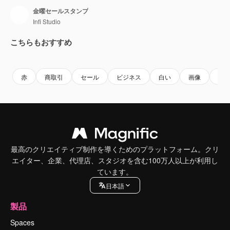
金曜セールスタンプ
Infi Studio
こちらもおすすめ
Premium
Premium
Premium
Premium
赤
商取引
セール
ビジネス
白い
画像
ベ
最高のクリエイティブ制作を導くためのプラットフォーム。クリ
エイター、企業、代理店、スタジオを含む100万人以上が利用し
ています。
日本語
製品
Spaces