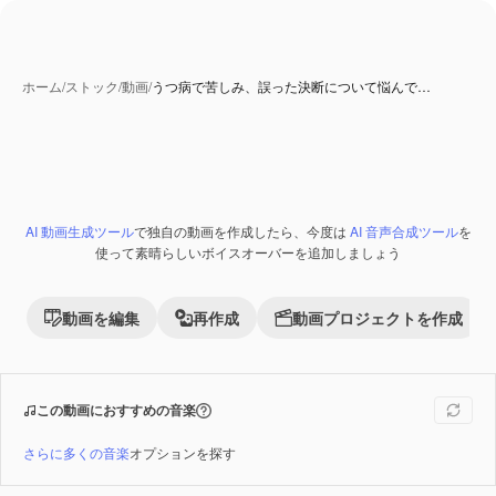
ホーム
/
ストック
/
動画
/
うつ病で苦しみ、誤った決断について悩んで…
AI 動画生成ツール
で独自の動画を作成したら、今度は
AI 音声合成ツール
を
Premium
使って素晴らしいボイスオーバーを追加しましょう
動画を編集
再作成
動画プロジェクトを作成
この動画におすすめの音楽
さらに多くの音楽
オプションを探す