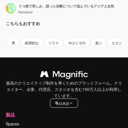
うつ病で苦しみ、誤った決断について悩んでいるアジア人女性
Nardavar
こちらもおすすめ
Premium
Premium
Premium
Premium
男
絶望的な
ソファ
やけくその
若い
エスニッ
最高のクリエイティブ制作を導くためのプラットフォーム。クリ
エイター、企業、代理店、スタジオを含む100万人以上が利用し
ています。
日本語
製品
Spaces