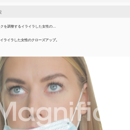
スクを調整するイライラした女性の…
イライラした女性のクローズアップ。