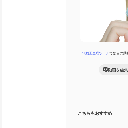
AI 動画生成ツール
で独自の動
動画を編集
こちらもおすすめ
Premium
Premium