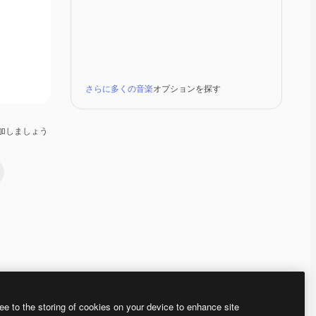
さらに多くの音楽
オプションを探す
加しましょう
Premium
Premium
Premium
Premium
ee to the storing of cookies on your device to enhance site