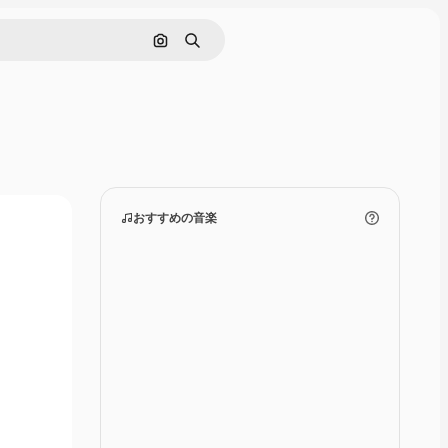
画像で検索
検索
おすすめの音楽