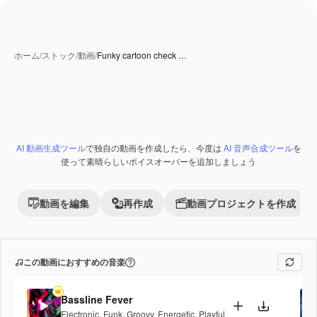
ホーム
/
ストック
/
動画
/
Funky cartoon check …
AI 動画生成ツール
で独自の動画を作成したら、今度は
AI 音声合成ツール
を
Premium
使って素晴らしいボイスオーバーを追加しましょう
動画を編集
再作成
動画プロジェクトを作成
この動画におすすめの音楽
Bassline Fever
Electronic
,
Funk
,
Groovy
,
Energetic
,
Playful