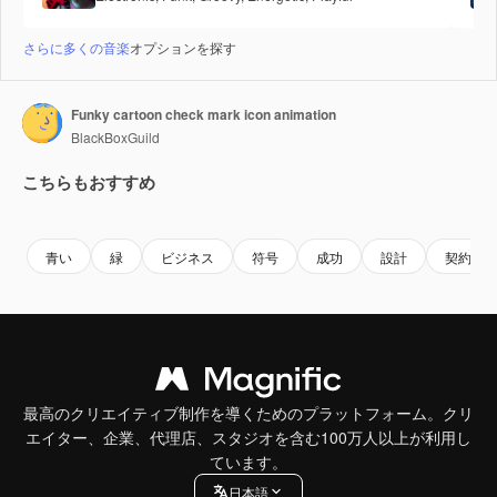
さらに多くの音楽
オプションを探す
Funky cartoon check mark icon animation
BlackBoxGuild
こちらもおすすめ
Premium
Premium
Premium
Premium
青い
緑
ビジネス
符号
成功
設計
契約
最高のクリエイティブ制作を導くためのプラットフォーム。クリ
エイター、企業、代理店、スタジオを含む100万人以上が利用し
ています。
日本語