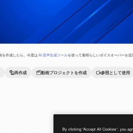
画を作成したら、今度は
AI 音声合成ツール
を使って素晴らしいボイスオーバーを追
再作成
動画プロジェクトを作成
参照として使用
Premium
Premium
By clicking “Accept All Cookies”, you agr