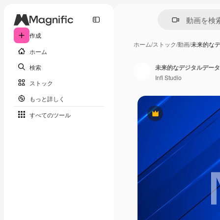
作成
ホーム
/
ストック
/
動画
/
未来的な
ホーム
検索
Infi Studio
ストック
もっと詳しく
すべてのツール
Premium