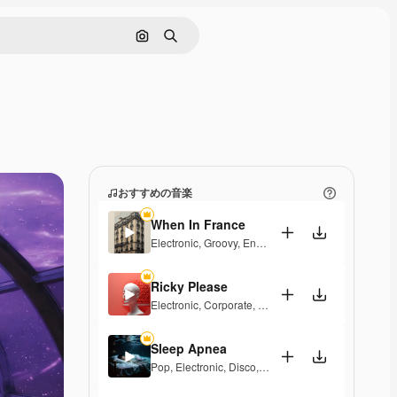
画像で検索
検索
おすすめの音楽
When In France
Electronic
,
Groovy
,
Energetic
,
Playful
,
Exciting
Ricky Please
Electronic
,
Corporate
,
Groovy
,
Exciting
Sleep Apnea
Pop
,
Electronic
,
Disco
,
Groovy
,
Energetic
,
Soulful
,
E