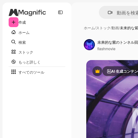
作成
ホーム
/
ストック
/
動画
/
未来的な
ホーム
検索
未来的な紫のトンネル回
flashmovie
ストック
もっと詳しく
AI 生成コンテ
すべてのツール
Premium