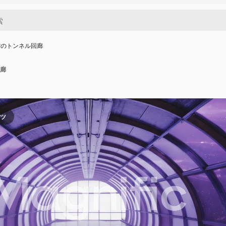
紫のトンネル回廊
廊
ンツ