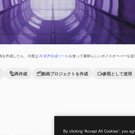
画を作成したら、今度は
AI 音声合成ツール
を使って素晴らしいボイスオーバーを追
再作成
動画プロジェクトを作成
参照として使用
れました。
Premium
Premium
AIによって生成されました。
By clicking “Accept All Cookies”, you agr