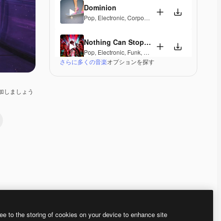
Dominion
Pop
,
Electronic
,
Corporate
,
Happy
,
Groovy
,
Energet
Nothing Can Stop Us
Pop
,
Electronic
,
Funk
,
Disco
,
Groovy
,
Energetic
,
Sou
さらに多くの音楽
オプションを探す
Bass Battalion
Electronic
,
Groovy
,
Energetic
,
Exciting
,
Tension
,
Up
加しましょう
Future Disco
Electronic
,
Disco
,
Groovy
,
Energetic
,
Hopeful
,
Excit
Me and My Team
Pop
,
Electronic
,
Epic
,
Energetic
,
Playful
,
Exciting
,
U
Dale Percs
Electronic
,
World
,
Groovy
,
Energetic
,
Exciting
,
Upbe
Premium
Premium
AIによって生成されました。
Premium
Premium
AIによって生成さ
ee to the storing of cookies on your device to enhance site