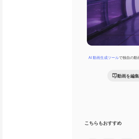
AI 動画生成ツール
で独自の動
動画を編集
こちらもおすすめ
Premium
Premium
AIによって生成さ