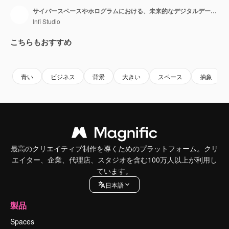
サイバースペースやホログラムにおける、未来的なデジタルデータフローとマトリックス空間のような未来的な表面
Infi Studio
こちらもおすすめ
Premium
Premium
Premium
Premium
青い
ビジネス
背景
大きい
スペース
抽象
最高のクリエイティブ制作を導くためのプラットフォーム。クリ
エイター、企業、代理店、スタジオを含む100万人以上が利用し
ています。
日本語
製品
Spaces