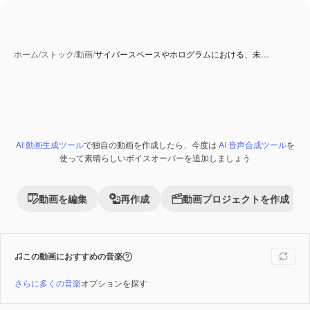
ホーム
/
ストック
/
動画
/
サイバースペースやホログラムにおける、未…
AI 動画生成ツール
で独自の動画を作成したら、今度は
AI 音声合成ツール
を
Premium
使って素晴らしいボイスオーバーを追加しましょう
動画を編集
再作成
動画プロジェクトを作成
この動画におすすめの音楽
さらに多くの音楽
オプションを探す