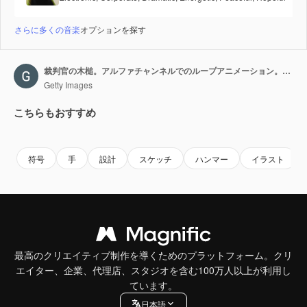
さらに多くの音楽
オプションを探す
裁判官の木槌。アルファチャンネルでのループアニメーション。4K解像度
Getty Images
こちらもおすすめ
Premium
Premium
Premium
Premium
符号
手
設計
スケッチ
ハンマー
イラスト
最高のクリエイティブ制作を導くためのプラットフォーム。クリ
エイター、企業、代理店、スタジオを含む100万人以上が利用し
ています。
日本語