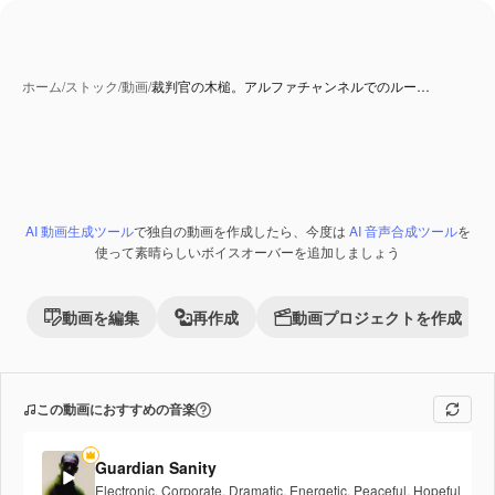
ホーム
/
ストック
/
動画
/
裁判官の木槌。アルファチャンネルでのルー…
AI 動画生成ツール
で独自の動画を作成したら、今度は
AI 音声合成ツール
を
Premium
使って素晴らしいボイスオーバーを追加しましょう
動画を編集
再作成
動画プロジェクトを作成
この動画におすすめの音楽
Guardian Sanity
Electronic
,
Corporate
,
Dramatic
,
Energetic
,
Peaceful
,
Hopeful