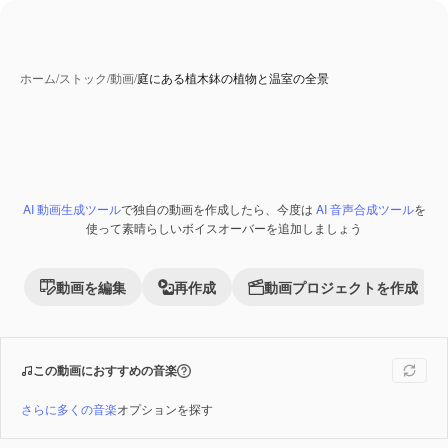
ホーム
/
ストック
/
動画
/
庭にある植木鉢の植物と温室の全景
AI 動画生成ツール
で独自の動画を作成したら、今度は
AI 音声合成ツール
を
Premium
使って素晴らしいボイスオーバーを追加しましょう
動画を編集
再作成
動画プロジェクトを作成
この動画におすすめの音楽
さらに多くの音楽
オプションを探す