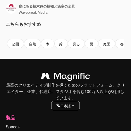
庭にある植木鉢の植物と温室の全景
Wavebreak Media
こちらもおすすめ
Premium
Premium
AIによって生成されました。
Premium
Premium
公園
自然
木
緑
見る
夏
庭園
春
最高のクリエイティブ制作を導くためのプラットフォーム。クリ
エイター、企業、代理店、スタジオを含む100万人以上が利用し
ています。
日本語
製品
Spaces